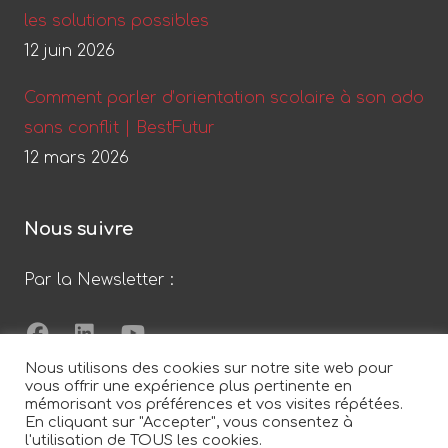
les solutions possibles
12 juin 2026
Comment parler d’orientation scolaire à son ado
sans conflit | BestFutur
12 mars 2026
Nous suivre
Par la Newsletter :
Nous utilisons des cookies sur notre site web pour
vous offrir une expérience plus pertinente en
mémorisant vos préférences et vos visites répétées.
By Laladeez...
En cliquant sur "Accepter", vous consentez à
l'utilisation de TOUS les cookies.