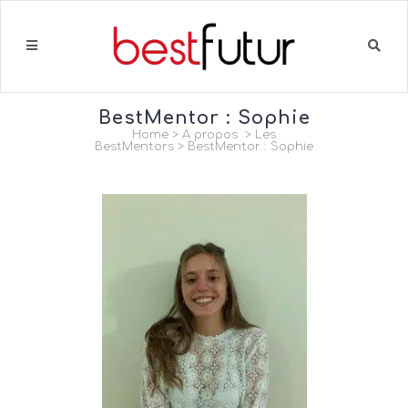
BestMentor : Sophie
Home
>
A propos
>
Les
BestMentors
>
BestMentor : Sophie