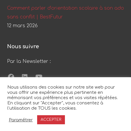
Comment parler d’orientation scolaire à son ado
sans conflit | BestFutur
12 mars 2026
Nous suivre
Par la Newsletter :
Nous utilisons des cookies sur notre site web pour
vous offrir une expérience plus pertinente en
mémorisant vos préférences et vos visites répétées.
By Laladeez...
En cliquant sur "Accepter", vous consentez à
l'utilisation de TOUS les cookies.
Best Futur
© 2020 - Tous droits réservés
Paramétrer
ACCEPTER
Planifier du temps avec moi
Réalisation :
Laladeez