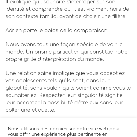
Il explique qu’il souhaite s’interroger sur son
identité et comprendre qui il est vraiment hors de
son contexte familial avant de choisir une filière.
Adrien porte le poids de la comparaison.
Nous avons tous une façon spéciale de voir le
monde. Un prisme particulier qui constitue notre
propre grille d’interprétation du monde.
Une relation saine implique que vous acceptiez
vos adolescents tels qu’ils sont, dans leur
globalité, sans vouloir qu’ils soient comme vous le
souhaiteriez. Respecter leur singularité signifie
leur accorder la possibilité d’être eux sans leur
coller une étiquette.
Les comparaisons ont le redoutable pouvoir
Nous utilisons des cookies sur notre site web pour
d’emprisonner une personne dans un ensemble
vous offrir une expérience plus pertinente en