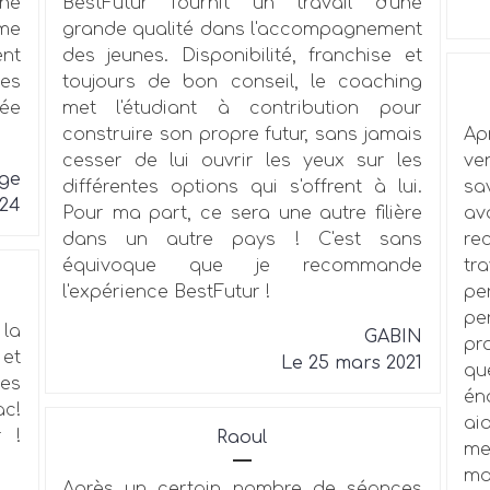
ne
BestFutur fournit un travail d'une
mme
grande qualité dans l'accompagnement
nt
des jeunes. Disponibilité, franchise et
ies
toujours de bon conseil, le coaching
ée
met l'étudiant à contribution pour
construire son propre futur, sans jamais
Ap
cesser de lui ouvrir les yeux sur les
ve
oge
différentes options qui s'offrent à lui.
sa
024
Pour ma part, ce sera une autre filière
a
dans un autre pays ! C'est sans
re
équivoque que je recommande
tr
l'expérience BestFutur !
pe
pe
la
GABIN
pr
 et
Le 25 mars 2021
qu
les
én
ac!
ai
 !
Raoul
me
ma
Après un certain nombre de séances