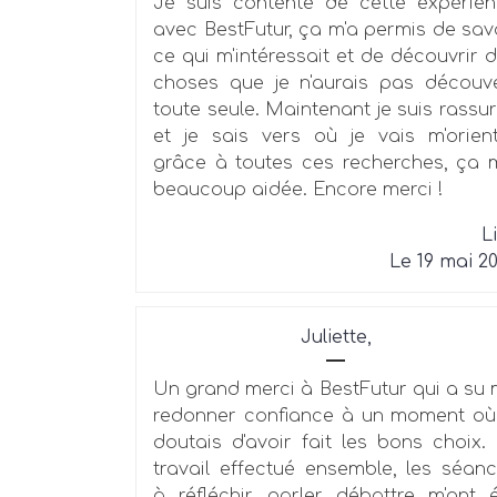
Je suis contente de cette expérie
avec BestFutur, ça m'a permis de sav
ce qui m'intéressait et de découvrir 
choses que je n'aurais pas découv
toute seule. Maintenant je suis rassu
et je sais vers où je vais m'orien
grâce à toutes ces recherches, ça 
beaucoup aidée. Encore merci !
L
Le 19 mai 2
Juliette,
Un grand merci à BestFutur qui a su
redonner confiance à un moment où
doutais d'avoir fait les bons choix.
travail effectué ensemble, les séan
à réfléchir, parler, débattre m'ont 