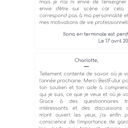
mais je n'ai ni envie de l'enseigner
envie d'être sur scène car cela 
correspond pas à ma personnalité e
mes motivations de vie professionnell
Ilona en terminale est per
Le 17 avril 2
Charlotte,
Tellement contente de savoir où je v
l'année prochaine. Merci BestFutur p
ton soutien et ton aide à compren
qui je suis, ce que je veux et où je va
Grace à des questionnaires tr
intéressants et des discussions 
m'ont ouvert les yeux, j'ai enfin p
conscience de l'importance de gar