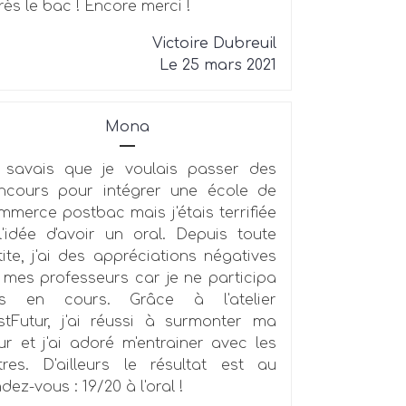
rès le bac ! Encore merci !
Victoire Dubreuil
Le 25 mars 2021
Mona
 savais que je voulais passer des
ncours pour intégrer une école de
mmerce postbac mais j'étais terrifiée
l'idée d'avoir un oral. Depuis toute
tite, j'ai des appréciations négatives
 mes professeurs car je ne participa
s en cours. Grâce à l'atelier
stFutur, j'ai réussi à surmonter ma
ur et j'ai adoré m'entrainer avec les
tres. D'ailleurs le résultat est au
dez-vous : 19/20 à l'oral !