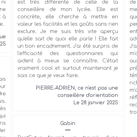
 ni
est très différente de celle de la
de
ne
conseillère de mon lycée. Elle est
me
t à
concrète, elle cherche à mettre en
qu
e.
valeur les facilités et les goûts sans rien
pe
exclure. Je me suis très vite aperçu
en
due
qu'elle sait de quoi elle parle ! Elle fait
ad
025
un bon encadrement. J'ai été surpris de
J’
l'efficacité des questionnaires qui
m’
aident à mieux se connaître. C'était
au
vraiment cool et surtout maintenant je
pr
sais ce que je veux faire.
té
ais
ri
our
PIERRE-ADRIEN, ce n'est pas une
m’
dre
conseillère d'orientation
ré
is.
Le 28 janvier 2025
re
ès
tro
qui
ris
Gabin
der