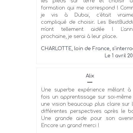
les pieds sur terre et choisir u
formation qui me correspond ! Co
je vis à Dubai, c'était vraime
compliqué de choisir. Les BestBudd
m'ont tellement aidée ! L'ann
prochaine, je serai à leur place.
CHARLOTTE, loin de France, s'interr
Le 1 avril 2
Alix
Une superbe expérience mêlant à 
fois un apprentissage sur soi-même
une vision beaucoup plus claire sur 
différentes perspectives après le b
Une grande aide pour son avenir
Encore un grand merci !