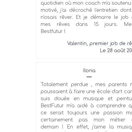
quotidien où mon coach m'a soutenu
motivé, j'ai décroché l'entretien dont
n'osais rêver. Et je démarre le job
mes rêves dans 15 jours. Mer
Bestfutur !
Valentin, premier job de r
Le 28 août 2
Ilona
Totalement perdue , mes parents 
poussaient à faire une école d'art car
suis douée en musique et peintur
BestFutur m'a aidé à comprendre 
ce serait toujours une passion m
certainement pas mon métier 
demain ! En effet, j'aime la musi