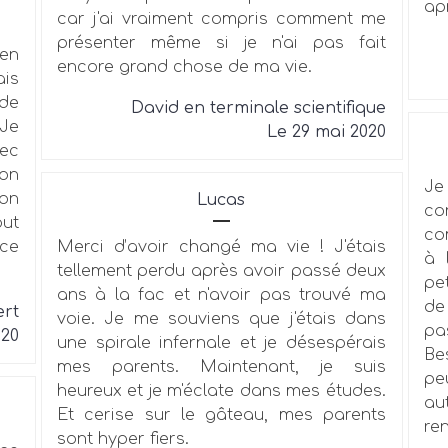
ap
car j'ai vraiment compris comment me
présenter même si je n'ai pas fait
en
encore grand chose de ma vie.
ais
 de
David en terminale scientifique
 Je
Le 29 mai 2020
vec
çon
Je
on
Lucas
co
out
co
nce
Merci d’avoir changé ma vie ! J'étais
à 
tellement perdu après avoir passé deux
pe
ans à la fac et n'avoir pas trouvé ma
de
rt
voie. Je me souviens que j'étais dans
pa
020
une spirale infernale et je désespérais
Be
mes parents. Maintenant, je suis
pe
heureux et je m'éclate dans mes études.
au
Et cerise sur le gâteau, mes parents
ren
sont hyper fiers.