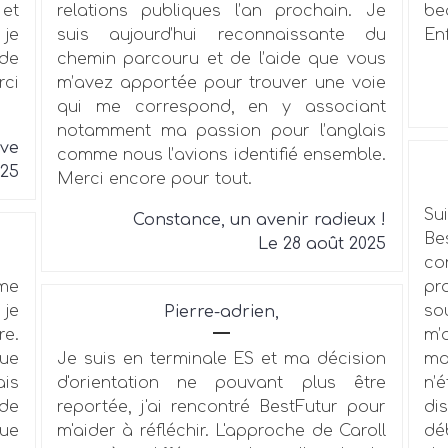
 et
relations publiques l’an prochain. Je
be
 je
suis aujourd’hui reconnaissante du
Enf
 de
chemin parcouru et de l’aide que vous
ci
m’avez apportée pour trouver une voie
qui me correspond, en y associant
notamment ma passion pour l’anglais
êve
comme nous l’avions identifié ensemble.
025
Merci encore pour tout.
Su
Constance, un avenir radieux !
Be
Le 28 août 2025
c
me
pr
 je
so
Pierre-adrien,
e.
m’
que
Je suis en terminale ES et ma décision
ma
ais
d'orientation ne pouvant plus être
n’
de
reportée, j'ai rencontré BestFutur pour
di
que
m'aider à réfléchir. L'approche de Caroll
déb