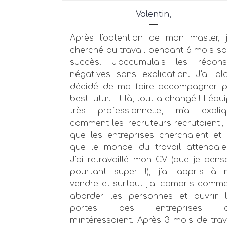
Valentin,
Après l'obtention de mon master, j
cherché du travail pendant 6 mois s
succès. J'accumulais les répons
négatives sans explication. J'ai al
décidé de ma faire accompagner p
bestFutur. Et là, tout a changé ! L'équ
très professionnelle, m'a expliq
comment les "recruteurs recrutaient",
que les entreprises cherchaient et
que le monde du travail attendaie
J'ai retravaillé mon CV (que je pens
pourtant super !), j'ai appris à
vendre et surtout j'ai compris comm
aborder les personnes et ouvrir 
portes des entreprises q
m'intéressaient. Après 3 mois de trav