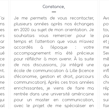
Constance,
'ai
Je me permets de vous recontacter,
Av
ans
plusieurs années après nos échanges
po
es
en 2020 au sujet de mon orientation. Je
to
ors
souhaitais vous remercier pour le
pa
ar
temps et l’attention que vous m’aviez
et 
ipe
accordés à l’époque : votre
me
ué
accompagnement m’a été précieux
Se
 ce
pour réfléchir à mon avenir. À la suite
mê
 ce
de nos discussions, j’ai intégré une
qu
nt.
école de communication à Lille (licence
in
ais
d’économie, gestion et droit, parcours
d'a
 me
communication). Après ces trois années
ch
ent
enrichissantes, je viens de faire ma
rép
les
rentrée dans une université américaine
vi
ui
pour un master en communication,
su
ail
avec le projet de me spécialiser en
fa