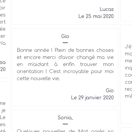
nce
oir
Lucas
des
Le 25 mai 2020
ert
rée
ter
Gio
m'a
J’
Bonne année ! Plein de bonnes choses
ma
et encore merci d'avoir changé ma vie
me
isa
en m'aidant à enfin trouver mon
in
020
orientation ! C'est incroyable pour moi
co
cette nouvelle vie.
co
re
Gio
m’
Le 29 janvier 2020
 me
 je
 Le
Sonia,
ces
été
Quelques nouvelles de Mat après sa