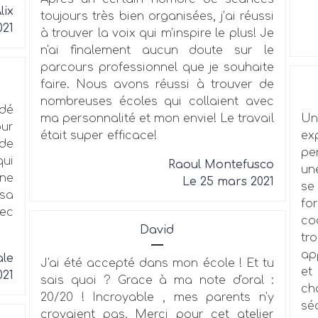
lix
toujours très bien organisées, j’ai réussi
021
à trouver la voix qui m’inspire le plus! Je
n'ai finalement aucun doute sur le
parcours professionnel que je souhaite
faire. Nous avons réussi à trouver de
nombreuses écoles qui collaient avec
idé
ma personnalité et mon envie! Le travail
Un
our
était super efficace!
ex
de
pe
qui
Raoul Montefusco
un
une
Le 25 mars 2021
se
 sa
fo
vec
co
David
tr
ap
ale
J'ai été accepté dans mon école ! Et tu
et
021
sais quoi ? Grace à ma note d'oral :
ch
20/20 ! Incroyable , mes parents n'y
sé
croyaient pas. Merci pour cet atelier