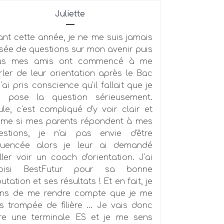
Juliette
ant cette année, je ne me suis jamais
sée de questions sur mon avenir puis
us mes amis ont commencé à me
rler de leur orientation après le Bac
j'ai pris conscience qu'il fallait que je
 pose la question sérieusement.
ule, c'est compliqué d'y voir clair et
me si mes parents répondent à mes
estions, je n'ai pas envie d'être
fluencée alors je leur ai demandé
ller voir un coach d'orientation. J'ai
oisi BestFutur pour sa bonne
utation et ses résultats ! Et en fait, je
ens de me rendre compte que je me
is trompée de filière ... Je vais donc
ire une terminale ES et je me sens