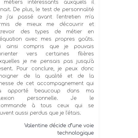
 métiers intéressants auxquels il
nait. De plus, le test de personnalité
e j’ai passé avant l’entretien m’a
rmis de mieux me découvrir et
trevoir des types de métier en
équation avec mes propres goûts.
ai ainsi compris que je pouvais
orienter vers certaines filières
xquelles je ne pensais pas jusqu’à
ésent. Pour conclure, je peux donc
moigner de la qualité et de la
chesse de cet accompagnement qui
a apporté beaucoup dans ma
flexion personnelle. Je le
commande à tous ceux qui se
uvent aussi perdus que je l’étais.
Valentine décide d"une voie
technologique