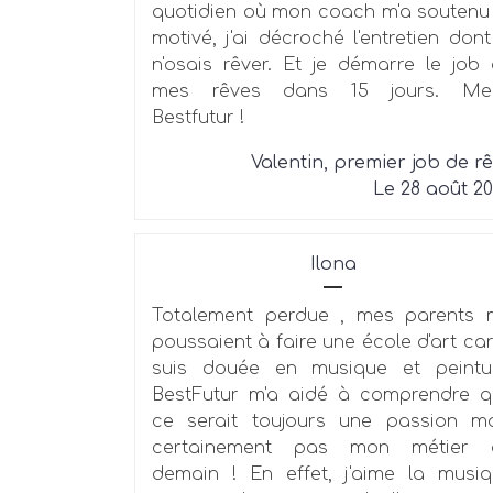
quotidien où mon coach m'a soutenu
motivé, j'ai décroché l'entretien dont
n'osais rêver. Et je démarre le job
mes rêves dans 15 jours. Mer
Bestfutur !
Valentin, premier job de r
Le 28 août 2
Ilona
Totalement perdue , mes parents 
poussaient à faire une école d'art car
suis douée en musique et peintur
BestFutur m'a aidé à comprendre 
ce serait toujours une passion m
certainement pas mon métier 
demain ! En effet, j'aime la musi