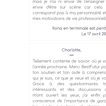
mais je n'ai ni envie de l'enseigner
envie d'être sur scène car cela 
correspond pas à ma personnalité e
mes motivations de vie professionnell
Ilona en terminale est per
Le 17 avril 2
Charlotte,
Tellement contente de savoir où je v
l'année prochaine. Merci BestFutur p
ton soutien et ton aide à compren
qui je suis, ce que je veux et où je va
Grace à des questionnaires tr
intéressants et des discussions 
m'ont ouvert les yeux, j'ai enfin p
conscience de l'importance de gar