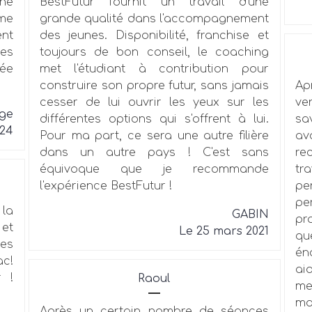
ne
BestFutur fournit un travail d'une
mme
grande qualité dans l'accompagnement
nt
des jeunes. Disponibilité, franchise et
ies
toujours de bon conseil, le coaching
ée
met l'étudiant à contribution pour
construire son propre futur, sans jamais
Ap
cesser de lui ouvrir les yeux sur les
ve
oge
différentes options qui s'offrent à lui.
sa
024
Pour ma part, ce sera une autre filière
a
dans un autre pays ! C'est sans
re
équivoque que je recommande
tr
l'expérience BestFutur !
pe
pe
la
GABIN
pr
 et
Le 25 mars 2021
qu
les
én
ac!
ai
 !
Raoul
me
ma
Après un certain nombre de séances