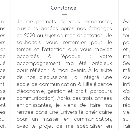
Constance,
'ai
Je me permets de vous recontacter,
Av
ans
plusieurs années après nos échanges
po
es
en 2020 au sujet de mon orientation. Je
to
ors
souhaitais vous remercier pour le
pa
ar
temps et l’attention que vous m’aviez
et 
ipe
accordés à l’époque : votre
me
ué
accompagnement m’a été précieux
Se
 ce
pour réfléchir à mon avenir. À la suite
mê
 ce
de nos discussions, j’ai intégré une
qu
nt.
école de communication à Lille (licence
in
ais
d’économie, gestion et droit, parcours
d'a
 me
communication). Après ces trois années
ch
ent
enrichissantes, je viens de faire ma
rép
les
rentrée dans une université américaine
vi
ui
pour un master en communication,
su
ail
avec le projet de me spécialiser en
fa