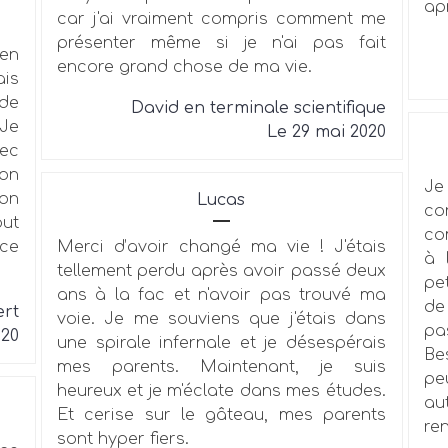
ap
car j'ai vraiment compris comment me
présenter même si je n'ai pas fait
en
encore grand chose de ma vie.
ais
 de
David en terminale scientifique
 Je
Le 29 mai 2020
vec
çon
Je
on
Lucas
co
out
co
nce
Merci d’avoir changé ma vie ! J'étais
à 
tellement perdu après avoir passé deux
pe
ans à la fac et n'avoir pas trouvé ma
de
rt
voie. Je me souviens que j'étais dans
pa
020
une spirale infernale et je désespérais
Be
mes parents. Maintenant, je suis
pe
heureux et je m'éclate dans mes études.
au
Et cerise sur le gâteau, mes parents
ren
sont hyper fiers.