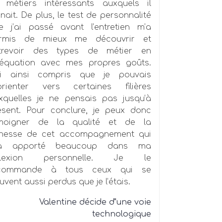
 métiers intéressants auxquels il
nait. De plus, le test de personnalité
e j’ai passé avant l’entretien m’a
rmis de mieux me découvrir et
trevoir des types de métier en
équation avec mes propres goûts.
ai ainsi compris que je pouvais
orienter vers certaines filières
xquelles je ne pensais pas jusqu’à
ésent. Pour conclure, je peux donc
moigner de la qualité et de la
chesse de cet accompagnement qui
a apporté beaucoup dans ma
flexion personnelle. Je le
commande à tous ceux qui se
uvent aussi perdus que je l’étais.
Valentine décide d"une voie
technologique