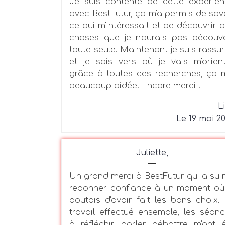
Je suis contente de cette expérie
avec BestFutur, ça m'a permis de sav
ce qui m'intéressait et de découvrir 
choses que je n'aurais pas découv
toute seule. Maintenant je suis rassu
et je sais vers où je vais m'orien
grâce à toutes ces recherches, ça 
beaucoup aidée. Encore merci !
L
Le 19 mai 2
Juliette,
Un grand merci à BestFutur qui a su
redonner confiance à un moment où
doutais d'avoir fait les bons choix.
travail effectué ensemble, les séan
à réfléchir, parler, débattre m'ont 