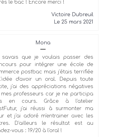
rès le bac ! Encore merci !
Victoire Dubreuil
Le 25 mars 2021
Mona
 savais que je voulais passer des
ncours pour intégrer une école de
mmerce postbac mais j'étais terrifiée
l'idée d'avoir un oral. Depuis toute
tite, j'ai des appréciations négatives
 mes professeurs car je ne participa
s en cours. Grâce à l'atelier
stFutur, j'ai réussi à surmonter ma
ur et j'ai adoré m'entrainer avec les
tres. D'ailleurs le résultat est au
dez-vous : 19/20 à l'oral !