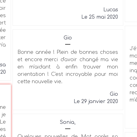
nce
oir
Lucas
des
Le 25 mai 2020
ert
rée
ter
Gio
m'a
J’
Bonne année ! Plein de bonnes choses
ma
et encore merci d'avoir changé ma vie
me
isa
en m'aidant à enfin trouver mon
in
020
orientation ! C'est incroyable pour moi
co
cette nouvelle vie.
co
re
Gio
m’
Le 29 janvier 2020
 me
 je
 Le
Sonia,
ces
été
Quelques nouvelles de Mat après sa