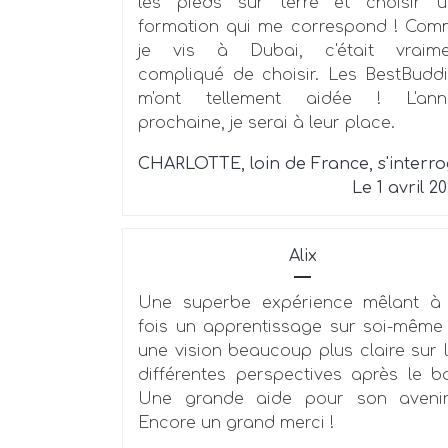
les pieds sur terre et choisir u
formation qui me correspond ! Co
je vis à Dubai, c'était vraime
compliqué de choisir. Les BestBudd
m'ont tellement aidée ! L'ann
prochaine, je serai à leur place.
CHARLOTTE, loin de France, s'interr
Le 1 avril 2
Alix
Une superbe expérience mêlant à 
fois un apprentissage sur soi-même
une vision beaucoup plus claire sur 
différentes perspectives après le b
Une grande aide pour son avenir
Encore un grand merci !