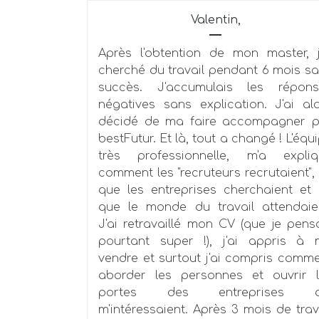
Valentin,
Après l'obtention de mon master, j
cherché du travail pendant 6 mois s
succès. J'accumulais les répons
négatives sans explication. J'ai al
décidé de ma faire accompagner p
bestFutur. Et là, tout a changé ! L'équ
très professionnelle, m'a expliq
comment les "recruteurs recrutaient",
que les entreprises cherchaient et
que le monde du travail attendaie
J'ai retravaillé mon CV (que je pens
pourtant super !), j'ai appris à
vendre et surtout j'ai compris comm
aborder les personnes et ouvrir 
portes des entreprises q
m'intéressaient. Après 3 mois de trav