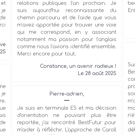
 et
relations publiques l’an prochain. Je
be
 je
suis aujourd’hui reconnaissante du
Enf
 de
chemin parcouru et de l’aide que vous
ci
m’avez apportée pour trouver une voie
qui me correspond, en y associant
notamment ma passion pour l’anglais
êve
comme nous l’avions identifié ensemble.
025
Merci encore pour tout.
Su
Constance, un avenir radieux !
Be
Le 28 août 2025
c
me
pr
 je
so
Pierre-adrien,
e.
m’
que
Je suis en terminale ES et ma décision
ma
ais
d'orientation ne pouvant plus être
n’
de
reportée, j'ai rencontré BestFutur pour
di
que
m'aider à réfléchir. L'approche de Caroll
déb