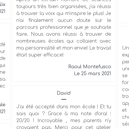
lix
toujours très bien organisées, j’ai réussi
021
à trouver la voix qui m’inspire le plus! Je
n'ai finalement aucun doute sur le
parcours professionnel que je souhaite
faire. Nous avons réussi à trouver de
nombreuses écoles qui collaient avec
idé
ma personnalité et mon envie! Le travail
Un
our
était super efficace!
ex
de
pe
qui
Raoul Montefusco
un
une
Le 25 mars 2021
se
 sa
fo
vec
co
David
tr
ap
ale
J'ai été accepté dans mon école ! Et tu
et
021
sais quoi ? Grace à ma note d'oral :
ch
20/20 ! Incroyable , mes parents n'y
sé
croyaient pas. Merci pour cet atelier