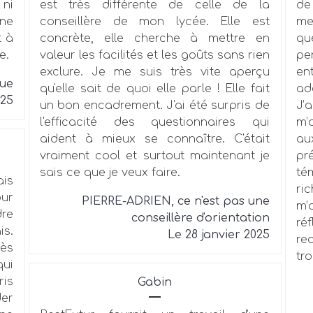
 ni
est très différente de celle de la
de
ne
conseillère de mon lycée. Elle est
me
t à
concrète, elle cherche à mettre en
qu
e.
valeur les facilités et les goûts sans rien
pe
exclure. Je me suis très vite aperçu
en
due
qu'elle sait de quoi elle parle ! Elle fait
ad
025
un bon encadrement. J'ai été surpris de
J’
l'efficacité des questionnaires qui
m’
aident à mieux se connaître. C'était
au
vraiment cool et surtout maintenant je
pr
sais ce que je veux faire.
té
ais
ri
our
PIERRE-ADRIEN, ce n'est pas une
m’
dre
conseillère d'orientation
ré
is.
Le 28 janvier 2025
re
ès
tro
qui
ris
Gabin
der