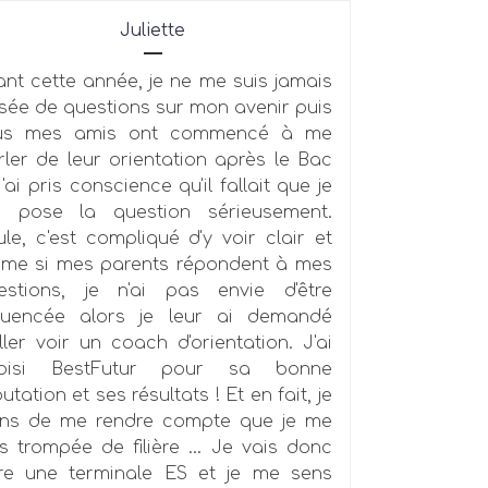
Juliette
ant cette année, je ne me suis jamais
sée de questions sur mon avenir puis
us mes amis ont commencé à me
rler de leur orientation après le Bac
j'ai pris conscience qu'il fallait que je
 pose la question sérieusement.
ule, c'est compliqué d'y voir clair et
me si mes parents répondent à mes
estions, je n'ai pas envie d'être
fluencée alors je leur ai demandé
ller voir un coach d'orientation. J'ai
oisi BestFutur pour sa bonne
utation et ses résultats ! Et en fait, je
ens de me rendre compte que je me
is trompée de filière ... Je vais donc
ire une terminale ES et je me sens