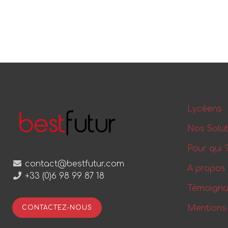
Lycéens
Nos Solut
Pour qui 
contact@bestfutur.com
A propos
+33 (0)6 98 99 87 18
Témoign
Mentions
CONTACTEZ-NOUS
Recherch