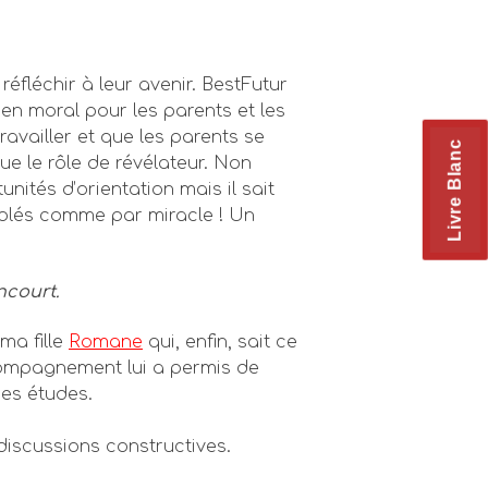
éfléchir à leur avenir. BestFutur
ien moral pour les parents et les
vailler et que les parents se
Livre Blanc
ue le rôle de révélateur. Non
ités d’orientation mais il sait
envolés comme par miracle ! Un
ncourt.
ma fille
Romane
qui, enfin, sait ce
ccompagnement lui a permis de
ses études.
discussions constructives.