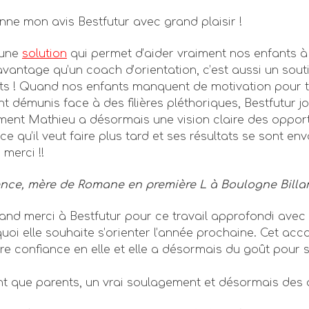
nne mon avis Bestfutur avec grand plaisir !
 une
solution
qui permet d’aider vraiment nos enfants à r
avantage qu’un coach d’orientation, c’est aussi un sout
ts ! Quand nos enfants manquent de motivation pour tra
t démunis face à des filières pléthoriques, Bestfutur jo
ment Mathieu a désormais une vision claire des opportun
 ce qu’il veut faire plus tard et ses résultats se sont 
merci !!
nce, mère de Romane en première L à Boulogne Billa
and merci à Bestfutur pour ce travail approfondi avec 
quoi elle souhaite s’orienter l’année prochaine. Cet a
re confiance en elle et elle a désormais du goût pour 
nt que parents, un vrai soulagement et désormais des 