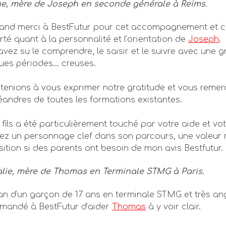
e, mère de Joseph en seconde générale à Reims.
and merci à BestFutur pour cet accompagnement et ce
rté quant à la personnalité et l’orientation de
Joseph
.
avez su le comprendre, le saisir et le suivre avec une 
ues périodes… creuses.
tenions à vous exprimer notre gratitude et vous remer
éandres de toutes les formations existantes.
fils a été particulièrement touché par votre aide et vot
rez un personnage clef dans son parcours, une valeur r
sition si des parents ont besoin de mon avis Bestfutur.
lie, mère de Thomas en Terminale STMG à Paris.
 d’un garçon de 17 ans en terminale STMG et très angoi
demandé à BestFutur d’aider
Thomas
à y voir clair.