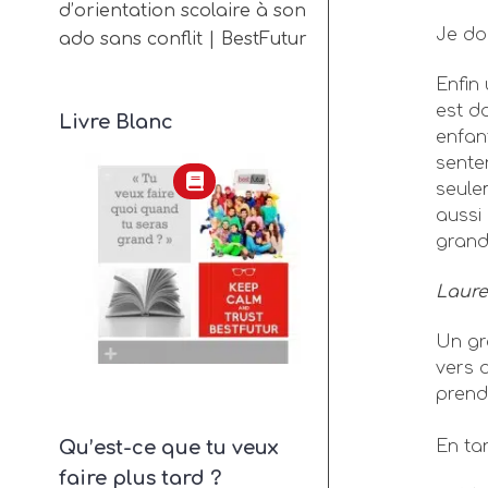
d’orientation scolaire à son
Je do
ado sans conflit | BestFutur
Enfin
est d
Livre Blanc
enfan
senten
seule
aussi
grand 
Laure
Un gr
vers 
prend
Qu’est-ce que tu veux
En ta
faire plus tard ?