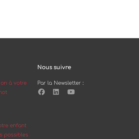
Nous suivre
ion à votre
Par la Newsletter :
mot
tre enfant
ns possibles
ation