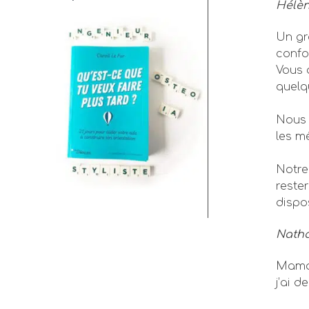
Hélèn
Un gr
confo
Vous 
quelq
Nous 
les m
Notre 
reste
dispo
Natha
Maman
j’ai 