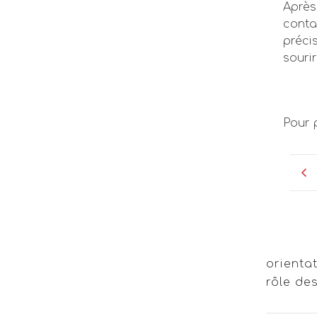
Après
conta
précis
souri
Pour 
orienta
rôle de