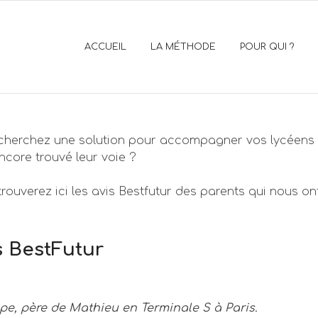
ACCUEIL
LA MÉTHODE
POUR QUI ?
cherchez une solution pour accompagner vos lycéens o
ncore trouvé leur voie ?
rouverez ici les avis Bestfutur des parents qui nous ont
s BestFutur
ppe, père de Mathieu en Terminale S à Paris.