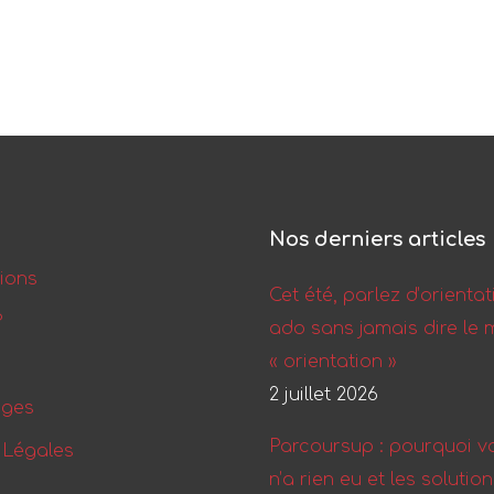
Nos derniers articles
ions
Cet été, parlez d’orientat
?
ado sans jamais dire le 
« orientation »
2 juillet 2026
ages
Parcoursup : pourquoi vo
 Légales
n’a rien eu et les solutio
12 juin 2026
er sur le site
Comment parler d’orient