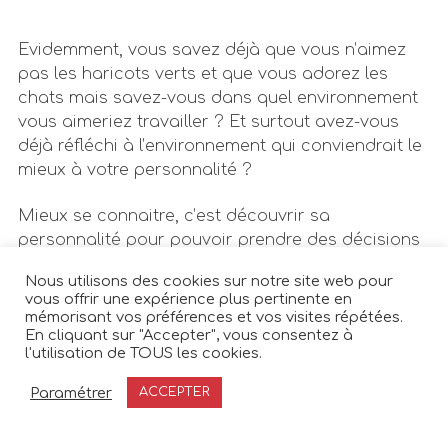
Evidemment, vous savez déjà que vous n’aimez
pas les haricots verts et que vous adorez les
chats mais savez-vous dans quel environnement
vous aimeriez travailler ? Et surtout avez-vous
déjà réfléchi à l’environnement qui conviendrait le
mieux à votre personnalité ?
Mieux se connaitre, c’est découvrir sa
personnalité pour pouvoir prendre des décisions
de façon éclairée et consciente !
Nous utilisons des cookies sur notre site web pour
vous offrir une expérience plus pertinente en
mémorisant vos préférences et vos visites répétées.
En cliquant sur "Accepter", vous consentez à
4. Gagnez de la confiance en vous
l'utilisation de TOUS les cookies.
Paramétrer
ACCEPTER
Planifier du temps avec moi
Découvrir votre personnalité c’est aussi prendre
conscience de voss atouts et se rappeler que ,