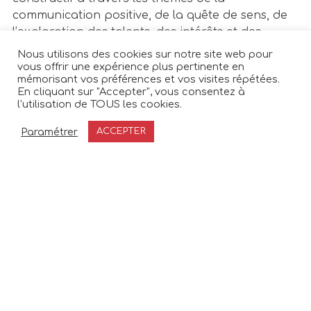
communication positive, de la quête de sens, de
l’exploration des talents, des intérêts et des
motivations profondes.
Nous utilisons des cookies sur notre site web pour
vous offrir une expérience plus pertinente en
mémorisant vos préférences et vos visites répétées.
En cliquant sur "Accepter", vous consentez à
l'utilisation de TOUS les cookies.
Nous avons fait le choix de nommer ce parcours
Paramétrer
ACCEPTER
Planifier du temps avec moi
TEMPO qui évoque le rythme, trouver le juste
rythme pour accompagner votre enfant. A
chaque étape est associée une chanson
française pour vous donner l’allant nécessaire
et vous encourager à cheminer sur cette voie
sinueuse de l’orientation scolaire.
Il existe seulement 7 notes de musique et des
millions de mélodies, chacune a son TEMPO,
chacune est unique, comme chacun de nos
enfants.