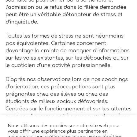
l’admission ou le refus dans la filière demandée
peut être un véritable détonateur de stress et
d’inquiétude.
Toutes les formes de stress ne sont néanmoins
pas équivalentes. Certaines concernent
davantage la crainte de manquer d’informations
sur les voies existantes, sur les débouchés ou sur
le quotidien d’une activité professionnelle.
D’après nos observations lors de nos coachings
d’orientation, ces préoccupations sont plus
prégnantes chez des élèves ou chez des
étudiants de milieux sociaux défavorisés.
Centrées sur le fonctionnement et sur les attentes
sociales, elles renvoient à un manque de repères
externes.
Pourtant, il est aussi avéré que les
Nous utilisons des cookies sur notre site web pour
bons élèves, surs d’eux et de leurs capacités, ne
vous offrir une expérience plus pertinente en
mémorisant vos préférences et vos visites répétées.