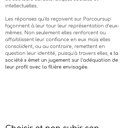
intellectuelles.
Les réponses qu’ils reçoivent sur Parcoursup
façonnent à leur tour leur représentation d’eux-
mêmes. Non seulement elles renforcent ou
affaiblissent leur confiance en eux mais elles
consolident, ou au contraire, remettent en
question leur identité, puisqu’à travers elles,
« la
société » émet un jugement sur l’adéquation de
leur profil avec la filière envisagée.
L’orientation
scolaire : comment parcoursup joue
sur
L’orientation scolaire : comment parcoursup
joue sur la confiance en soi ?